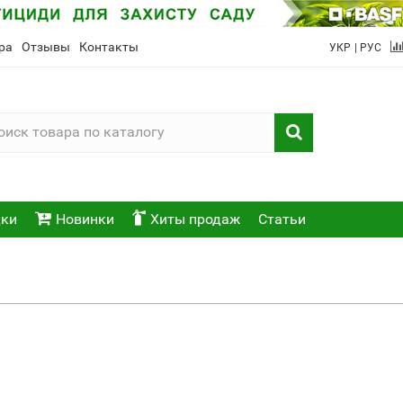
ра
Отзывы
Контакты
УКР
| РУС
ки
Новинки
Хиты продаж
Статьи