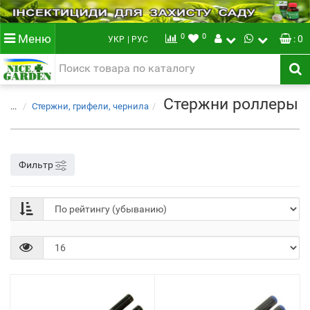
0
0
Меню
: 0
УКР
| РУС
Стержни роллеры
...
Стержни, грифели, чернила
Фильтр