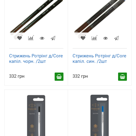
Стрижень Ротрінг д/Core
Стрижень Ротрінг д/Core
капіл. чорн. /2шт
капіл. син. /2шт
332 грн
332 грн