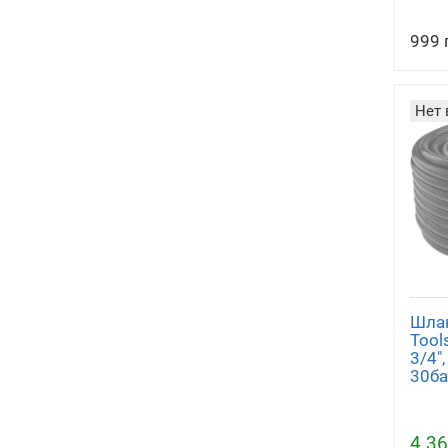
999 
Нет 
Шлан
Tools
3/4",
30ба
4 36