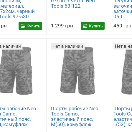
ленники,
0.92кг + чехол Neo
регули
столеты
техники
материал,
Tools 63-122
заточки
(1)
(3)
7х2см, черный
заточки
Tools 97-530
050
грн
1 299 грн
450 грн
Купить
Купить
в наличии
Нет в наличии
Нет в н
цодежда
Кухонные ножи
Кухонные
принадлежност
(1)
(1)
и
(1)
ы рабочие Neo
Шорты рабочие Neo
Шорты 
s Camo,
Tools Camo,
Tools C
тичный пояс,
эластичный пояс,
эластич
), камуфляж
M(50), камуфляж
L(52), 