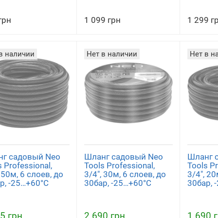
грн
1 099 грн
1 299 г
в наличии
Нет в наличии
Нет в н
г садовый Neo
Шланг садовый Neo
Шланг 
 Professional,
Tools Professional,
Tools Pr
 50м, 6 слоев, до
3/4", 30м, 6 слоев, до
3/4", 20
р, -25…+60°C
30бар, -25…+60°C
30бар, 
5 грн
2 690 грн
1 690 