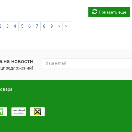
Показать еще
2
3
4
5
6
7
8
9
>
>|
а на новости
пецпредложений!
товара