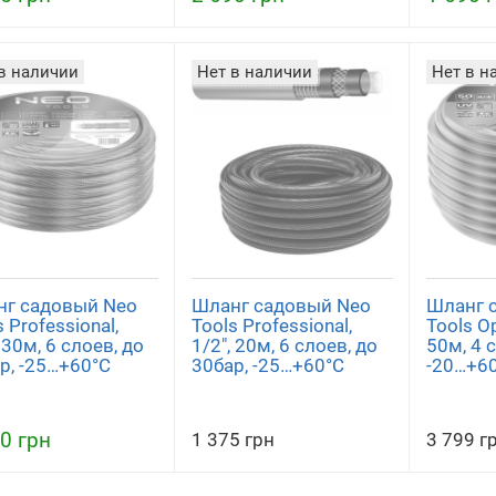
в наличии
Нет в наличии
Нет в н
г садовый Neo
Шланг садовый Neo
Шланг 
 Professional,
Tools Professional,
Tools Op
 30м, 6 слоев, до
1/2", 20м, 6 слоев, до
50м, 4 
р, -25…+60°C
30бар, -25…+60°C
-20…+6
0 грн
1 375 грн
3 799 г