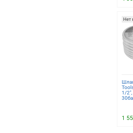
Нет 
Шлан
Tools
1/2",
30ба
1 55