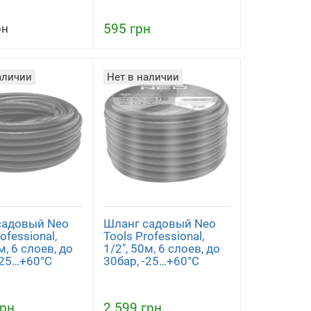
595 грн
рн
аличии
Нет в наличии
садовый Neo
Шланг садовый Neo
ofessional,
Tools Professional,
м, 6 слоев, до
1/2", 50м, 6 слоев, до
-25…+60°C
30бар, -25…+60°C
грн
2 599 грн