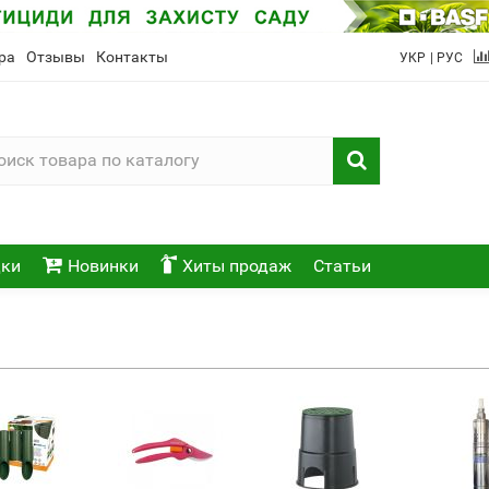
ра
Отзывы
Контакты
УКР
| РУС
ки
Новинки
Хиты продаж
Статьи