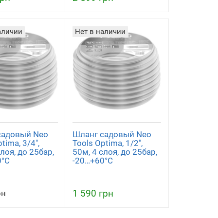
аличии
Нет в наличии
садовый Neo
Шланг садовый Neo
tima, 3/4",
Tools Optima, 1/2",
слоя, до 25бар,
50м, 4 слоя, до 25бар,
0°C
-20…+60°C
1 590 грн
рн