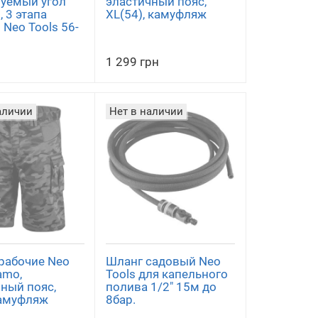
руемый угол
эластичный пояс,
, 3 этапа
XL(54), камуфляж
 Neo Tools 56-
1 299 грн
аличии
Нет в наличии
рабочие Neo
Шланг садовый Neo
amo,
Tools для капельного
ный пояс,
полива 1/2" 15м до
камуфляж
8бар.