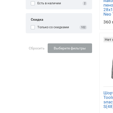
нако
пи
Есть в наличии
2
пено
28х1
Neo 
Скидка
360 
Только со cкидками
102
Нет 
Спе
Сбросить
Выберите фильтры
Шорт
Tool
элас
S(48