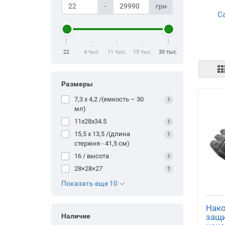
-
грн
С
ог
22
4 тыс.
11 тыс.
19 тыс.
30 тыс.
Размеры
7,3 х 4,2 /(емкость – 30
1
мл)
С
11x28x34.5
н
1
15,5 х 13,5 /(длина
1
стержня - 41,5 см)
16 / высота
1
28×28×27
1
Показать еще 10
Нак
Стро
защи
Наличие
ст