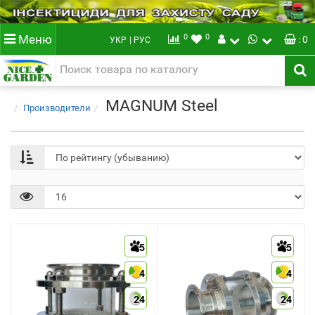
0
0
Меню
: 0
УКР
| РУС
MAGNUM Steel
Производители
5
5
4
4
24
24