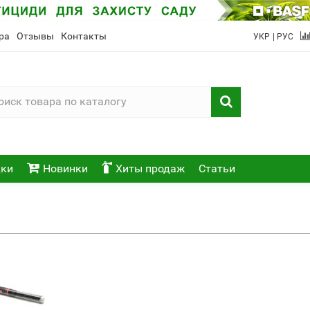
ра
Отзывы
Контакты
УКР
| РУС
ки
Новинки
Хиты продаж
Статьи