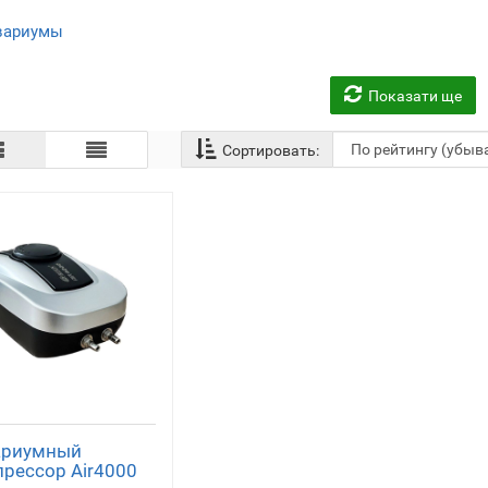
вариумы
(1)
Показати ще
Сортировать:
ариумный
рессор Air4000