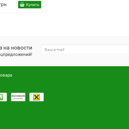
грн
Купить
а на новости
пецпредложений!
товара