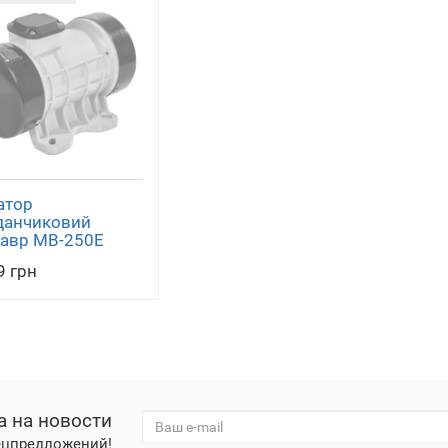
атор
данчиковий
авр МВ-250Е
9 грн
а на новости
пецпредложений!