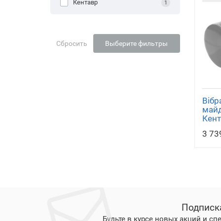
Кентавр
1
Сбросить
Выберите фильтры
Вібр
май
Кент
3 73
Подписк
Будьте в курсе новых акций и с