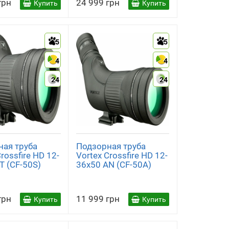
грн
24 999 грн
Купить
Купить
5
5
4
4
24
24
ная труба
Подзорная труба
rossfire HD 12-
Vortex Crossfire HD 12-
T (CF-50S)
36x50 AN (CF-50A)
грн
11 999 грн
Купить
Купить