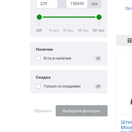
-
грн
Оп
наб
охот
229
19 тыс.
53 тыс.
98 тыс.
151 тыс.
Наличие
Есть в наличии
52
Дал
Скидка
Только со cкидками
29
Сбросить
Выберите фильтры
Штат
Moun