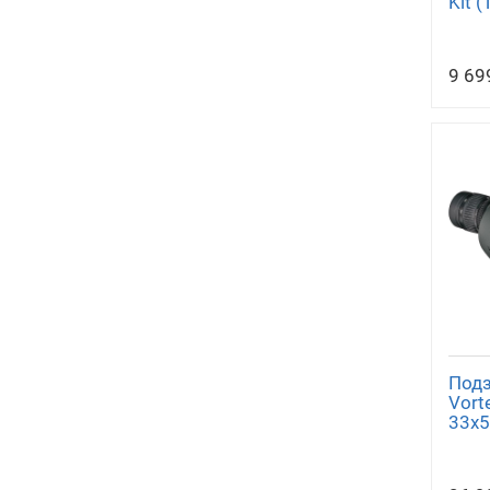
Kit 
9 69
Подз
Vort
33x5