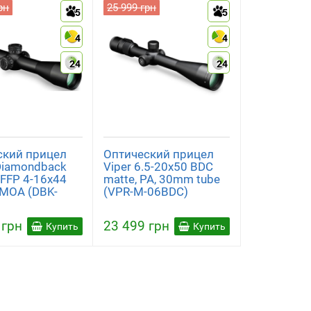
рн
25 999 грн
5
5
4
4
24
24
ский прицел
Оптический прицел
Diamondback
Viper 6.5-20x50 BDC
l FFP 4-16x44
matte, PA, 30mm tube
 MOA (DBK-
(VPR-M-06BDC)
 грн
23 499 грн
Купить
Купить