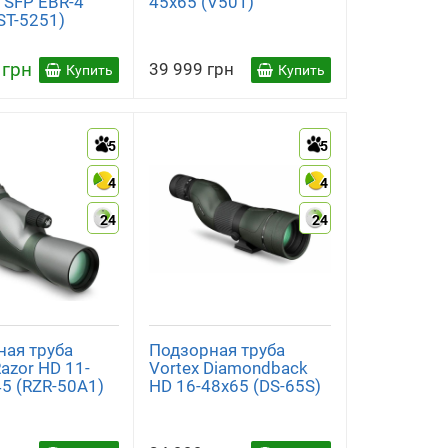
 SFP EBR-4
45x65 (V501)
ST-5251)
 грн
39 999 грн
Купить
Купить
5
5
4
4
24
24
ная труба
Подзорная труба
Razor HD 11-
Vortex Diamondback
5 (RZR-50A1)
HD 16-48x65 (DS-65S)