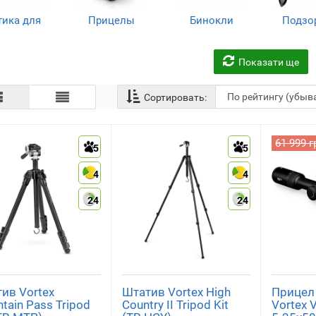
тика для
Прицелы
Бинокли
Подзо
людений,
тру
(45)
(34)
ы и спорта
(22
(128)
Показати ще
Сортировать:
61 999 г
5
5
ьномеры
Штативы
Очки
тактические
(5)
(4)
4
4
(1)
24
24
ив Vortex
Штатив Vortex High
Прицел
tain Pass Tripod
Country II Tripod Kit
Vortex V