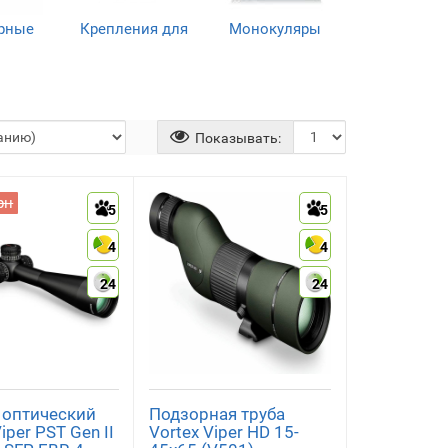
рные
Крепления для
Монокуляры
бы
прицелов
(7)
)
(15)
Показывать:
рн
5
5
4
4
24
24
 оптический
Подзорная труба
iper PST Gen II
Vortex Viper HD 15-