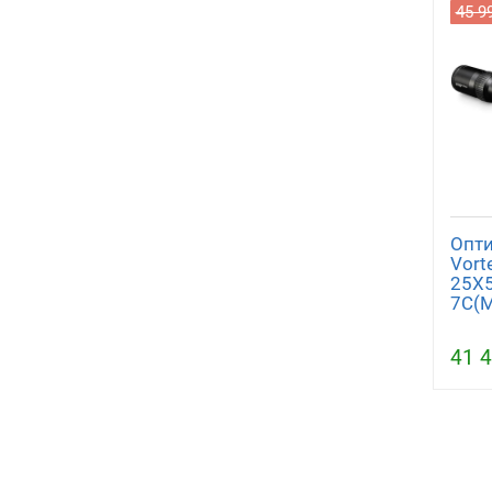
45 9
Опти
Vorte
25X5
7C(M
41 4