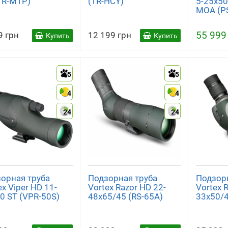
(TR-MTP)
(TR-HCY)
5-25x50
MOA (P
55 999
9 грн
12 199 грн
Купить
Купить
5
5
4
4
24
24
орная труба
Подзорная труба
Подзор
ex Viper HD 11-
Vortex Razor HD 22-
Vortex 
0 ST (VPR-50S)
48x65/45 (RS-65A)
33x50/4