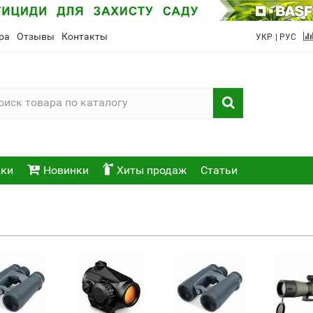
ра
Отзывы
Контакты
УКР
| РУС
ки
Новинки
Хиты продаж
Статьи