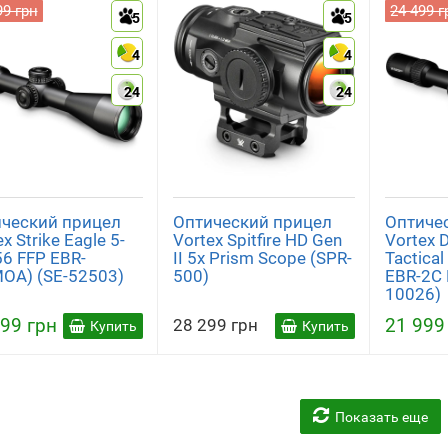
99 грн
24 499 г
5
5
4
4
24
24
ческий прицел
Оптический прицел
Оптиче
x Strike Eagle 5-
Vortex Spitfire HD Gen
Vortex 
6 FFP EBR-
II 5x Prism Scope (SPR-
Tactica
OA) (SE-52503)
500)
EBR-2C
10026)
99 грн
21 999
28 299 грн
Купить
Купить
Показать еще