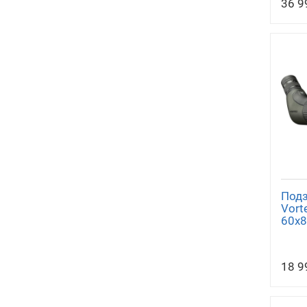
36 9
Подз
Vort
60x8
18 9