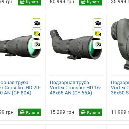
99 грн
80 999 грн
35 999 
Купить
Купить
5
5
4
4
24
24
орная труба
Подзорная труба
Подзор
ex Crossfire HD 20-
Vortex Crossfire HD 16-
Vortex C
0 AN (CF-80A)
48x65 AN (CF-65A)
36x50 S
99 грн
15 299 грн
11 999 
Купить
Купить