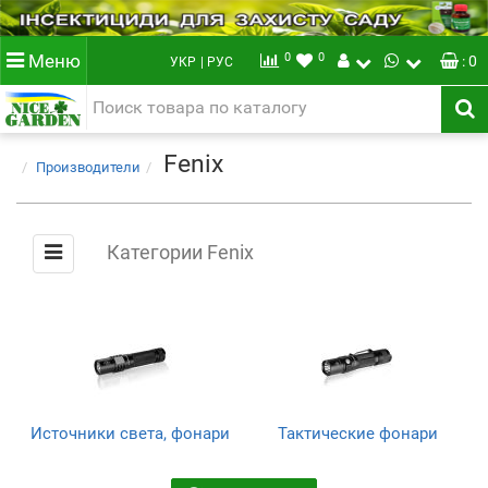
0
0
Меню
: 0
УКР
| РУС
Fenix
Производители
Категории Fenix
Источники света, фонари
Тактические фонари
(117)
(84)