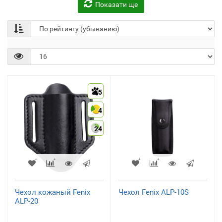
Показати ще
Аккумуляторы, зарядные
Велосипеды и
устройства
аксессуары
(55)
(21)
5
4
24
Ножи
(1)
Чехол кожаный Fenix
Чехол Fenix ALP-10S
ALP-20