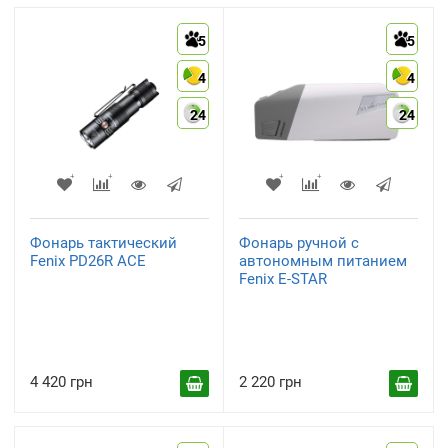
5
5
4
4
24
24
Фонарь тактический
Фонарь ручной с
Fenix PD26R ACE
автономным питанием
Fenix E-STAR
4 420 грн
2 220 грн