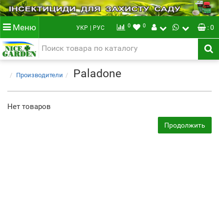
0
0
Меню
: 0
УКР
| РУС
Paladone
Производители
Нет товаров
Продолжить