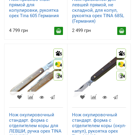
прямой для
левшей прямой, не
копулировки, рукоятка
складной, для копул,
орех Tina 605 Германия
рукоятка орех TINA 685L
(Германия)
4 799 грн
2 499 грн
5
5
4
4
24
24
Нож окулировочный
Нож окулировочный
стандарт. форма с
стандарт. форма с
отделителем коры для
отделителем коры (окул-
ЛЕВШИ, ручка орех TINA
капул), рукоятка орех