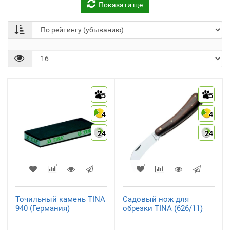
Показати ще
Средства для заточки и
Садовые пилы
ухода
(1)
(9)
5
5
4
4
24
24
Ножи
(1)
Точильный камень TINA
Садовый нож для
940 (Германия)
обрезки TINA (626/11)