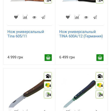
24
24
Нож универсальный
Нож универсальный
Tina 605/11
TINA 600A/12 (Германия)
4 999 грн
6 499 грн
5
5
4
4
24
24