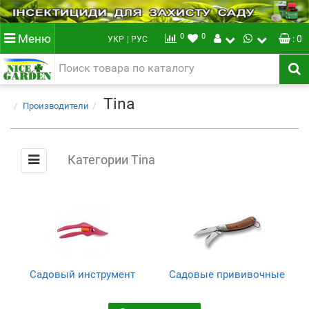
0
0
Меню
: 0
УКР
| РУС
Tina
Производители
Категории Tina
Садовый инструмент
Садовые прививочные
ножи
(36)
(26)