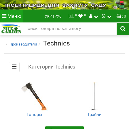
0
0
Меню
: 0
УКР
| РУС
Technics
Производители
Категории Technics
Топоры
Грабли
(9)
(1)