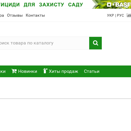
ра
Отзывы
Контакты
УКР
| РУС
ки
Новинки
Хиты продаж
Статьи