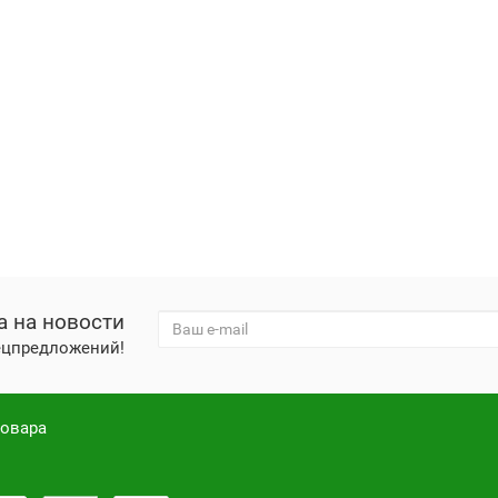
а на новости
пецпредложений!
товара