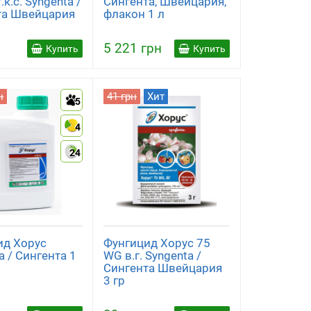
.к.с. Syngenta /
Сингента, Швейцария,
та Швейцария
флакон 1 л
5 221 грн
Купить
Купить
н
41 грн
Хит
5
4
24
ид Хорус
Фунгицид Хорус 75
a / Сингента 1
WG в.г. Syngenta /
Сингента Швейцария
3 гр