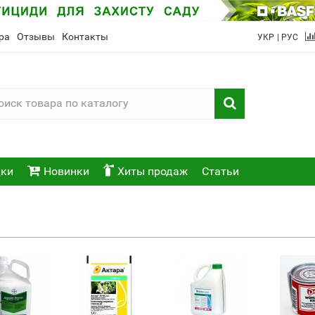
ра
Отзывы
Контакты
УКР
| РУС
ки
Новинки
Хиты продаж
Статьи