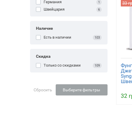
Германия
1
33 г
Швейцария
6
Наличие
Есть в наличии
103
Скидка
Фунг
Только со cкидками
109
Джет
Syng
Швей
Сбросить
Выберите фильтры
32 г