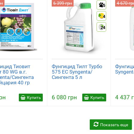
рн
6 399 грн
4 670 гр
5
4
24
ицид Тиовит
Фунгицид Тилт Турбо
Фунгици
 80 WG в.г.
575 ЕС Syngenta/
Syngent
enta/Сингента
Сингента 5 л
цария 40 гр
рн
6 080 грн
4 437 
Купить
Купить
Показать еще