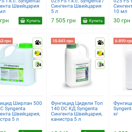
S т.к.с. Syngenta/
025 FS т.к.с. Syngenta /
025 FS т
ента Швейцария
Сингента Швейцария
Синген
мл
5 л
10 мл
 грн
7 505 грн
30 грн
Купить
Купить
63 грн
15 841 грн
6 899 гр
5
5
4
4
24
24
ицид Ширлан 500
Фунгицид Цидели Топ
Фунгиц
КС Syngenta
140 DC КД Syngenta
Syngent
ента Швейцария,
Сингента Швейцария,
кг
стра 5 л
канистра 5 л