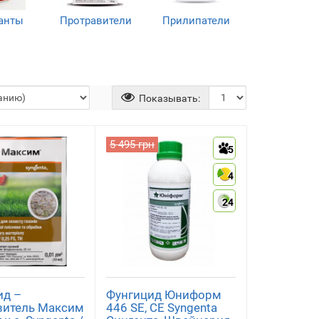
анты
Протравители
Прилипатели
)
(3)
(2)
Показывать:
5 495 грн
5
4
24
ид –
Фунгицид Юниформ
витель Максим
446 SE, CE Syngenta