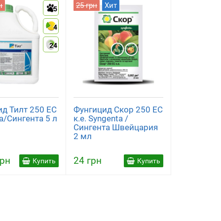
н
25 грн
Хит
5
4
24
д Тилт 250 EC
Фунгицид Скор 250 ЕС
a/Сингента 5 л
к.е. Syngenta /
Сингента Швейцария
2 мл
грн
24 грн
Купить
Купить