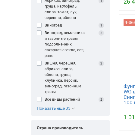
26 4
абрикос, виноград,
1
груша, картофель,
слива, томат, лук,
черешня, яблоня
1 06
виноград
1
Виноград, земляника
5
и газонные травы,
подсолнечник,
сахарная свекла, соя,
рапс
вишня, черешня,
2
абрикос, слива,
яблоня, груша,
клубника, персик,
Фунг
виноград, газонные
WG в
травы
Синг
все виды растений
2
100 
Показать еще 33
1 01
Страна производитель