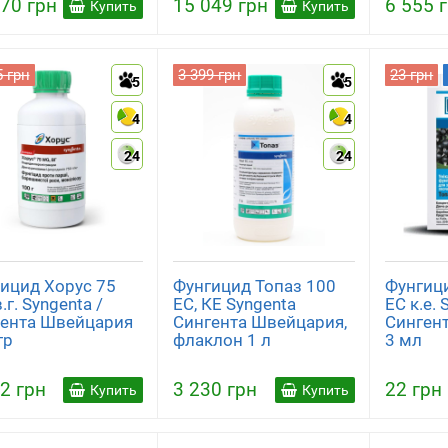
70 грн
15 049 грн
6 555 
Купить
Купить
5 грн
3 399 грн
23 грн
5
5
4
4
24
24
ицид Хорус 75
Фунгицид Топаз 100
Фунгиц
.г. Syngenta /
ЕС, КЕ Syngenta
ЕС к.е. 
ента Швейцария
Сингента Швейцария,
Синген
гр
флаклон 1 л
3 мл
2 грн
3 230 грн
22 грн
Купить
Купить