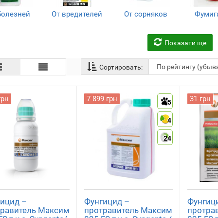
болезней
От вредителей
От сорняков
Фумиг
нгициды)
(инсектициды)
(Гербициды)
(10
(47)
(26)
(16)
Показати ще
Сортировать:
грн
7 899 грн
31 грн
5
тимулятор
роста и
4
стрессанты
(5)
24
ицид –
Фунгицид –
Фунгиц
равитель Максим
протравитель Максим
протра