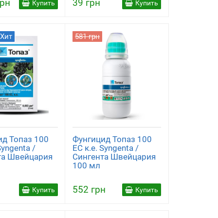
грн
39 грн
Купить
Купить
Хит
581 грн
ид Топаз 100
Фунгицид Топаз 100
Syngenta /
ЕС к.е. Syngenta /
та Швейцария
Сингента Швейцария
100 мл
552 грн
Купить
Купить