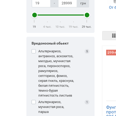
-
грн
От 
(Фу
19
4 тыс.
10 тыс.
19 тыс.
29 тыс.
Вредоносный обьект
Альтернариоз,
5
219 
антракноз, аскохитоз,
Биос
милдью, мучнистая
ы 
роса, пероноспороз,
анти
рамуляриоз,
септориоз, фомоз,
серая гниль, краснуха,
белая пятнистость,
темно-бурая
пятнистость листьев
Альтернариоз,
1
Фунг
мучнистая роса,
прот
парша