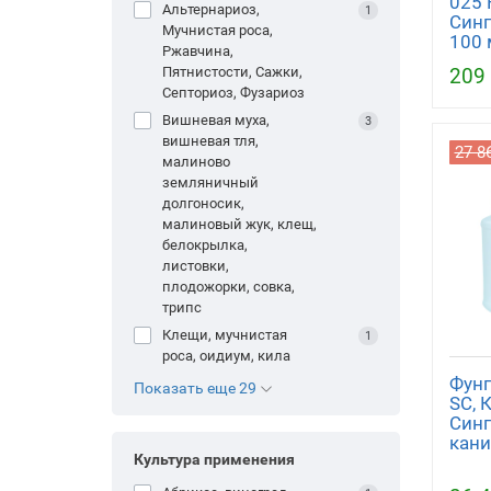
025 F
Альтернариоз,
1
Синг
Мучнистая роса,
100 
Ржавчина,
209
Пятнистости, Сажки,
Септориоз, Фузариоз
вишневая муха,
3
вишневая тля,
27 8
малиново
земляничный
долгоносик,
малиновый жук, клещ,
белокрылка,
листовки,
плодожорки, совка,
трипс
клещи, мучнистая
1
роса, оидиум, кила
Фунг
Показать еще 29
SC, 
Синг
кани
Культура применения