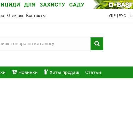
ра
Отзывы
Контакты
УКР
| РУС
ки
Новинки
Хиты продаж
Статьи