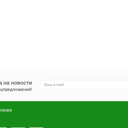
а на новости
пецпредложений!
товара