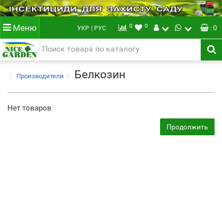
0
0
Меню
: 0
УКР
| РУС
Белкозин
Производители
Нет товаров
Продолжить