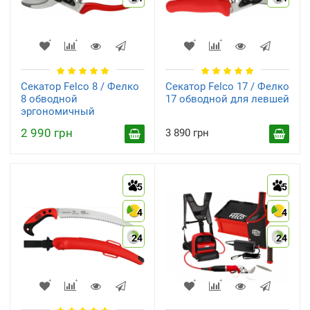
Кобура для секаторов
Плоскостные (обводные)
(8)
(45)
Секатор Felco 8 / Фелко
Секатор Felco 17 / Фелко
8 обводной
17 обводной для левшей
эргономичный
2 990 грн
3 890 грн
Сменные детали к
С наковальней
секаторам
(3)
5
5
(19)
4
4
24
24
Промышленные
Ручной инструмент