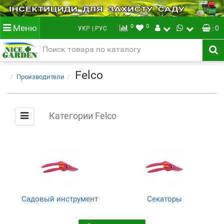
0
0
Меню
: 0
УКР
| РУС
Felco
Производители
Категории Felco
Садовый инструмент
Секаторы
(182)
(71)