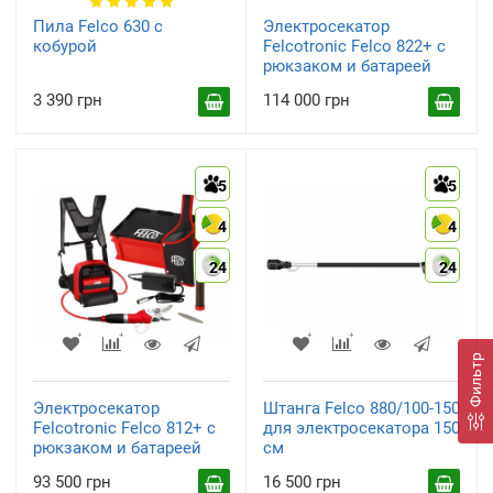
инструменты
(9)
(9)
Пила Felco 630 с
Электросекатор
кобурой
Felcotronic Felco 822+ с
рюкзаком и батареей
3 390 грн
114 000 грн
5
5
Складные ножи
Туристические ножи
(5)
(5)
4
4
24
24
Фильтр
Электросекатор
Штанга Felco 880/100-150
Запасные части для
Felcotronic Felco 812+ с
для электросекатора 150
сучкорезов и
рюкзаком и батареей
см
высоторезов
(2)
93 500 грн
16 500 грн