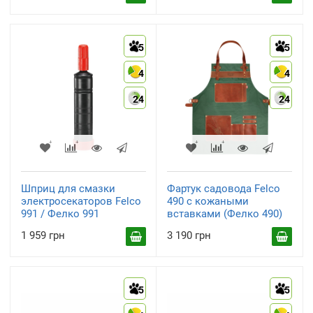
5
5
4
4
24
24
Шприц для смазки
Фартук садовода Felco
электросекаторов Felco
490 с кожаными
991 / Фелко 991
вставками (Фелко 490)
1 959 грн
3 190 грн
5
5