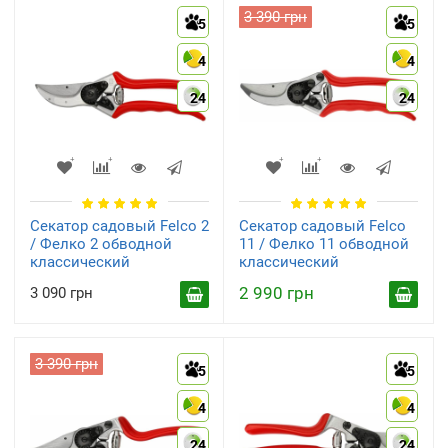
3 390 грн
5
5
4
4
Садовые пилы
Садовые ножницы
24
24
(12)
(11)
Секатор садовый Felco 2
Секатор садовый Felco
/ Фелко 2 обводной
11 / Фелко 11 обводной
классический
классический
Электросекаторы
Средства для заточки и
2 990 грн
3 090 грн
ухода
(10)
(9)
3 390 грн
5
5
4
4
24
24