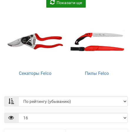
Показати ще
Аксессуары к садовому
Сучкорезы и веткорезы
инструменту
(20)
(24)
Секаторы Felco
Пилы Felco
Сменные детали для
Наборы садовые
садового инструмента
(13)
(14)