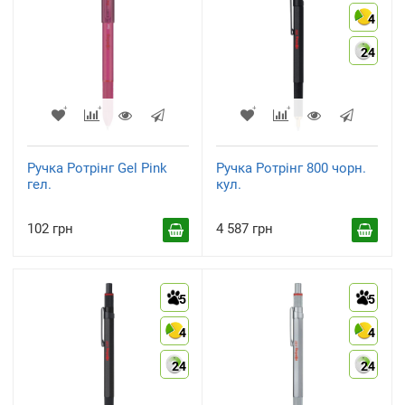
4
24
Ручка Ротрінг Gel Pink
Ручка Ротрінг 800 чорн.
гел.
кул.
102 грн
4 587 грн
5
5
4
4
24
24