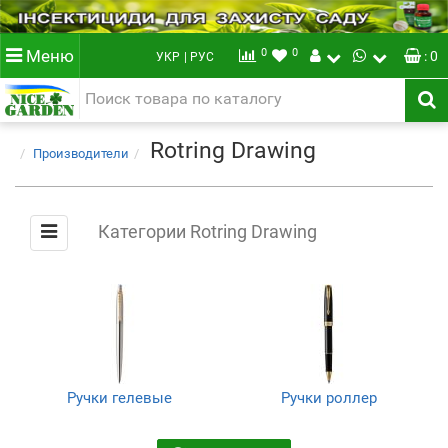
0
0
Меню
: 0
УКР
| РУС
Rotring Drawing
Производители
Категории Rotring Drawing
Ручки гелевые
Ручки роллер
(11)
(3)