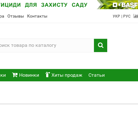
ра
Отзывы
Контакты
УКР
| РУС
ки
Новинки
Хиты продаж
Статьи