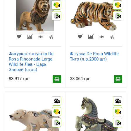
4
4
24
24
Фигурка/статуэтка De
Фігурка De Rosa Wildlife
Rosa Rinconada Large
Тигр (л.в.2000 шт)
Wildlife Лев - Царь
Зверей (стоя)
83 917 грн
38 064 грн
5
5
4
4
24
24