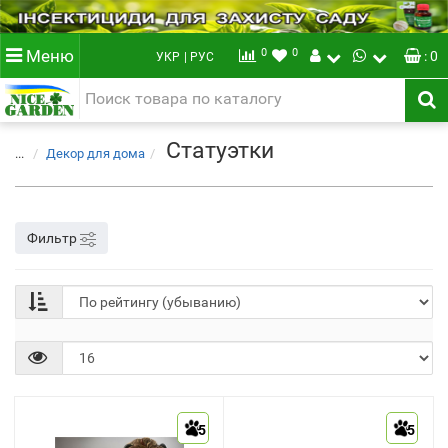
0
0
Меню
: 0
УКР
| РУС
Статуэтки
...
Декор для дома
Фильтр
5
5