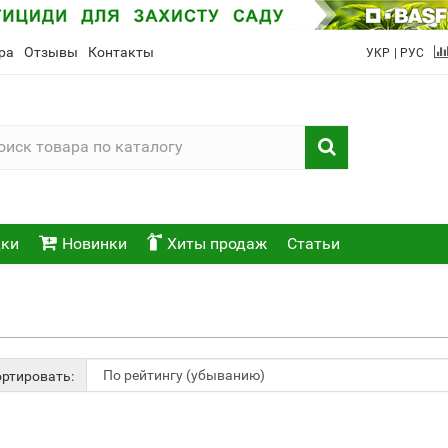
ра
Отзывы
Контакты
УКР
| РУС
ки
Новинки
Хиты продаж
Статьи
ртировать: