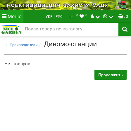
0
0
Меню
: 0
УКР
| РУС
Диномо-станции
Производители
Нет товаров
Продолжить