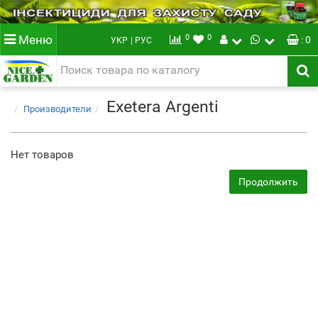
0
0
Меню
: 0
УКР
| РУС
Exetera Argenti
Производители
Нет товаров
Продолжить