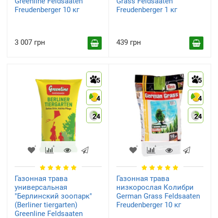
Greenline Feldsaaten
Grass Feldsaaten
Freudenberger 10 кг
Freudenberger 1 кг
3 007 грн
439 грн
5
5
4
4
24
24
Газонная трава
Газонная трава
универсальная
низкорослая Колибри
"Берлинский зоопарк"
German Grass Feldsaaten
(Berliner tiergarten)
Freudenberger 10 кг
Greenline Feldsaaten