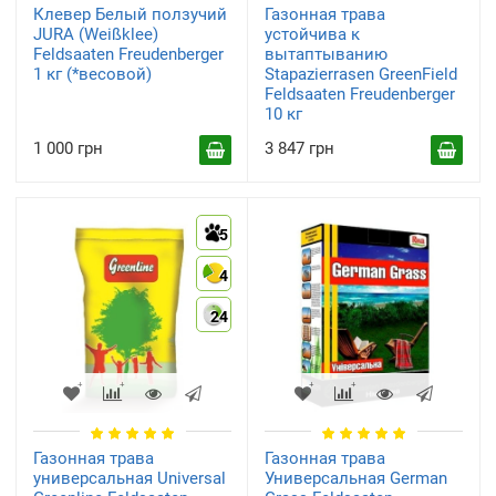
Клевер Белый ползучий
Газонная трава
JURA (Weißklee)
устойчива к
Feldsaaten Freudenberger
вытаптыванию
1 кг (*весовой)
Stapazierrasen GreenField
Feldsaaten Freudenberger
10 кг
Газонная трава
засухоустойчивая
1 000 грн
3 847 грн
(1)
5
4
24
Газонная трава
Газонная трава
универсальная Universal
Универсальная German