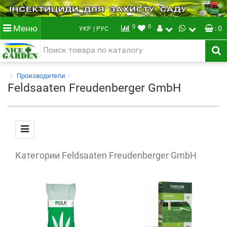
0
0
Меню
: 0
УКР
| РУС
Производители
Feldsaaten Freudenberger GmbH
Категории Feldsaaten Freudenberger GmbH