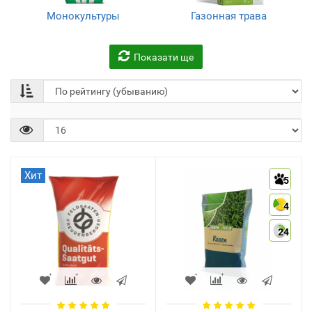
Монокультуры
Газонная трава
универсальная
(16)
(12)
Показати ще
Газонная трава
Газонная трава
спортивная
низкорослая
(10)
(5)
Хит
5
4
24
Газонная трава
Газонная трава для
теневыносливая
ремонта
(4)
(2)