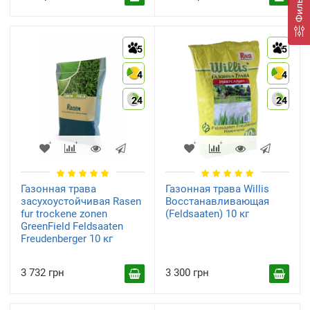
Фильтр
5
5
4
4
24
24
Газонная трава
Газонная трава Willis
засухоустойчивая Rasen
Восстанавливающая
fur trockene zonen
(Feldsaaten) 10 кг
GreenField Feldsaaten
Freudenberger 10 кг
3 732 грн
3 300 грн