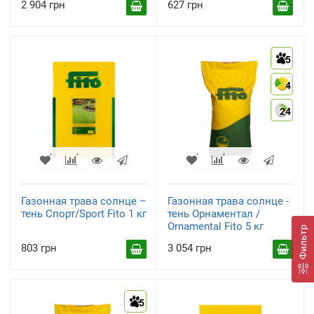
2 904 грн
627 грн
5
4
24
Газонная трава солнце –
Газонная трава солнце -
тень Спорт/Sport Fito 1 кг
тень Орнаментал /
Ornamental Fito 5 кг
Фильтр
803 грн
3 054 грн
5