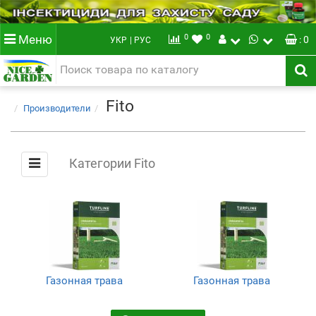
0
0
Меню
: 0
УКР
| РУС
Fito
Производители
Категории Fito
Газонная трава
Газонная трава
универсальная
(7)
(7)