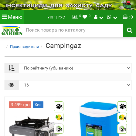
0
0
Меню
: 0
УКР
| РУС
Campingaz
Производители
3 499 грн
Хит
5
5
4
4
24
24