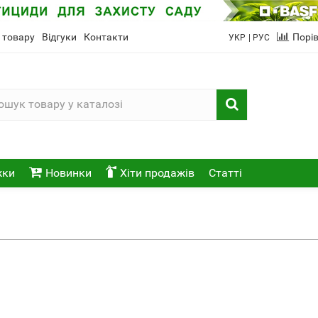
 товару
Відгуки
Контакти
Порі
УКР
| РУС
жки
Новинки
Хіти продажів
Статті