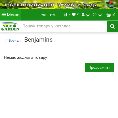
0
0
Меню
: 0
УКР
| РУС
Benjamins
Бренд
Немає жодного товару.
Продовжити