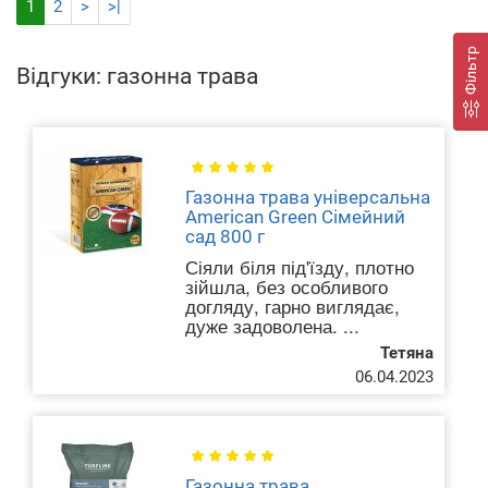
1
2
>
>|
Фільтр
Відгуки: газонна трава
Газонна трава універсальна
American Green Сімейний
сад 800 г
Сіяли біля під'їзду, плотно
зійшла, без особливого
догляду, гарно виглядає,
дуже задоволена. ...
Тетяна
06.04.2023
Газонна трава