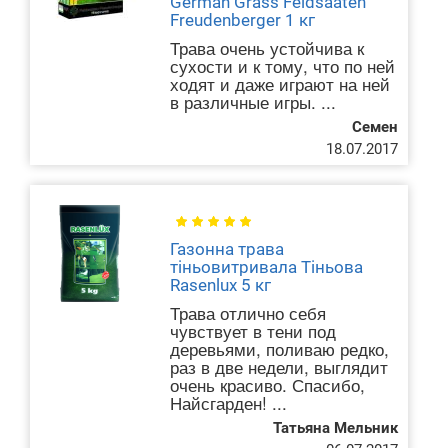
German Grass Feldsaaten
Freudenberger 1 кг
Трава очень устойчива к
сухости и к тому, что по ней
ходят и даже играют на ней
в различные игры. ...
Семен
18.07.2017
Газонна трава
тіньовитривала Тіньова
Rasenlux 5 кг
Трава отлично себя
чувствует в тени под
деревьями, поливаю редко,
раз в две недели, выглядит
очень красиво. Спасибо,
Найсгарден! ...
Татьяна Мельник