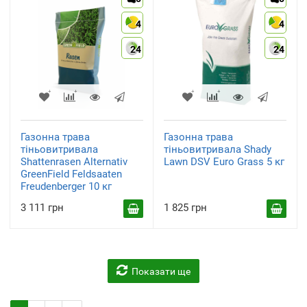
4
4
24
24
Газонна трава
Газонна трава
тіньовитривала
тіньовитривала Shady
Shattenrasen Alternativ
Lawn DSV Euro Grass 5 кг
GreenField Feldsaaten
Freudenberger 10 кг
3 111 грн
1 825 грн
Показати ще