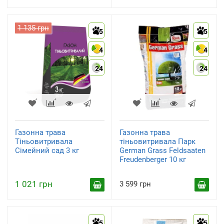
1 135 грн
5
5
4
4
24
24
Газонна трава
Газонна трава
Тіньовитривала
тіньовитривала Парк
Сімейний сад 3 кг
German Grass Feldsaaten
Freudenberger 10 кг
1 021 грн
3 599 грн
5
5