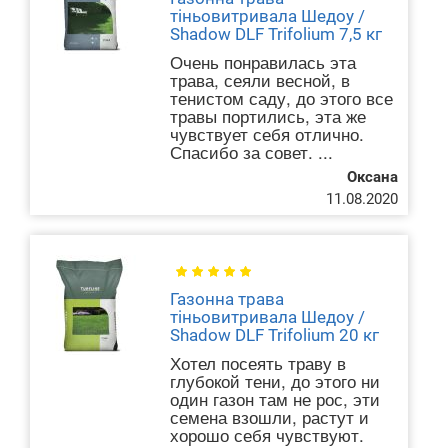
тіньовитривала Шедоу /
Shadow DLF Trifolium 7,5 кг
Очень понравилась эта
трава, сеяли весной, в
тенистом саду, до этого все
травы портились, эта же
чувствует себя отлично.
Спасибо за совет. ...
Оксана
11.08.2020
Газонна трава
тіньовитривала Шедоу /
Shadow DLF Trifolium 20 кг
Хотел посеять траву в
глубокой тени, до этого ни
один газон там не рос, эти
семена взошли, растут и
хорошо себя чувствуют.