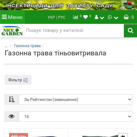
0
0
Меню
: 0
УКР
| РУС
...
Газонна трава
Газонна трава тіньовитривала
Фільтр
446 грн