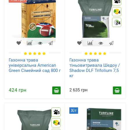
5
4
24
Газонна трава
Газонна трава
універсальна American
тіньовитривала Шедоу /
Green Сімейний сад 800 г
Shadow DLF Trifolium 7,5
кг
424 грн
2 635 грн
Хіт
5
4