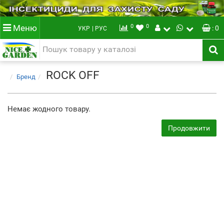
0
0
Меню
: 0
УКР
| РУС
ROCK OFF
Бренд
Немає жодного товару.
Продовжити