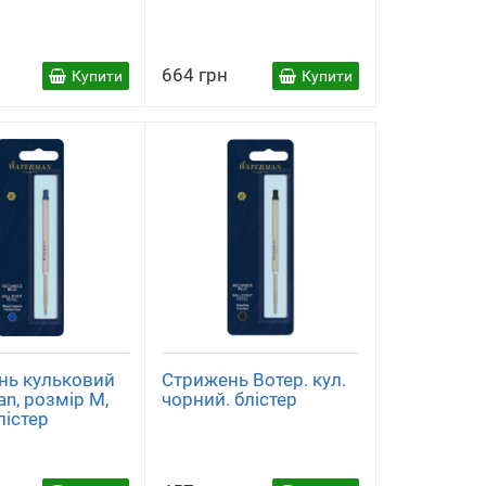
664 грн
Купити
Купити
нь кульковий
Стрижень Вотер. кул.
n, розмір М,
чорний. блістер
лістер