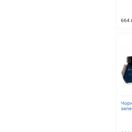
664 
Чорн
зеле