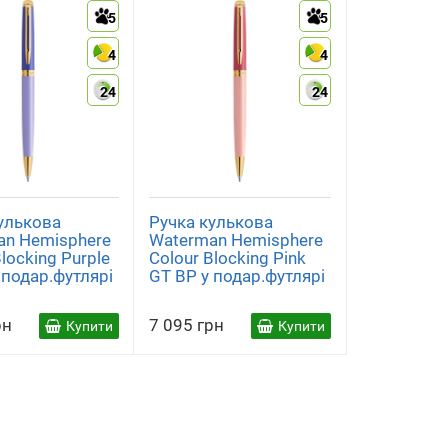
5
5
4
4
24
24
улькова
Ручка кулькова
an Hemisphere
Waterman Hemisphere
Blocking Purple
Colour Blocking Pink
 подар.футлярі
GT BP у подар.футлярі
рн
7 095 грн
Купити
Купити