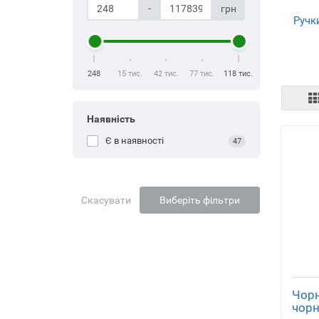
-
грн
Ручк
248
15 тис.
42 тис.
77 тис.
118 тис.
Наявність
Є в наявності
47
Скасувати
Виберіть фільтри
Чорн
чорн