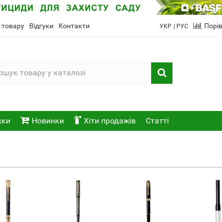
 товару
Відгуки
Контакти
Порі
УКР
| РУС
жки
Новинки
Хіти продажів
Статті