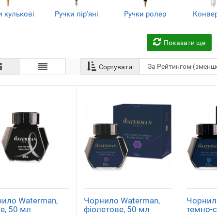
и кулькові
Ручки пір'яні
Ручки ролер
Конве
(31)
(21)
(11)
(1
Показати ще
Сортувати:
ило Waterman,
Чорнило Waterman,
Чорнил
е, 50 мл
фіолетове, 50 мл
темно-