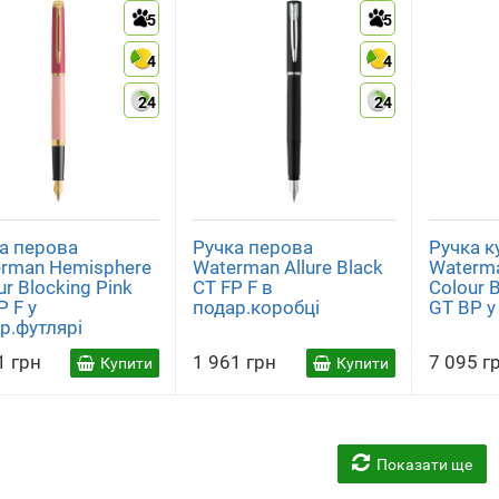
5
5
4
4
24
24
а перова
Ручка перова
Ручка к
rman Hemisphere
Waterman Allure Black
Waterm
ur Blocking Pink
CT FP F в
Colour 
P F у
подар.коробці
GT BP у
р.футлярі
1 грн
1 961 грн
7 095 г
Купити
Купити
Показати ще