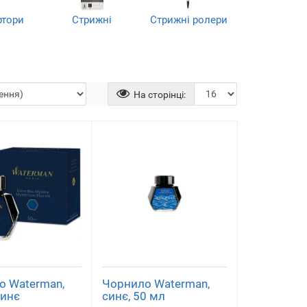
ртори
Стрижні
Стрижні ролери
кулькові
)
(3)
(4)
На сторінці:
о Waterman,
Чорнило Waterman,
синє
синє, 50 мл