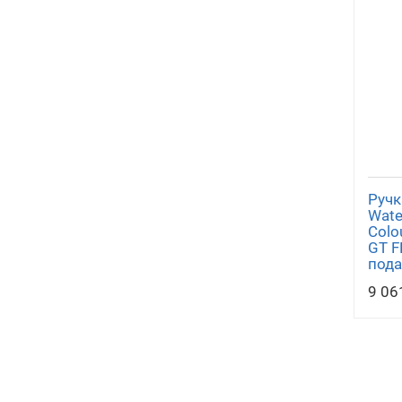
Ручк
Wate
Colo
GT F
пода
9 06