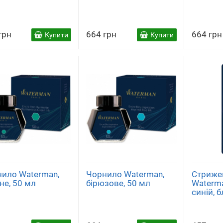
грн
664 грн
664 грн
Купити
Купити
ило Waterman,
Чорнило Waterman,
Стриже
не, 50 мл
бірюзове, 50 мл
Waterma
синій, б