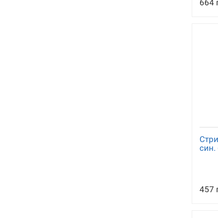
664 
Стри
син.
457 