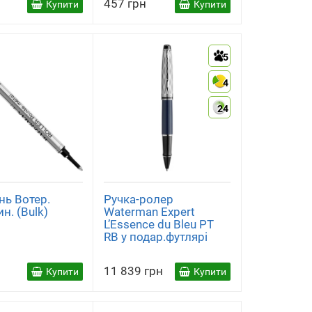
457 грн
Купити
Купити
5
4
24
нь Вотер.
Ручка-ролер
ин. (Bulk)
Waterman Expert
L’Essence du Bleu PT
RB у подар.футлярі
11 839 грн
Купити
Купити