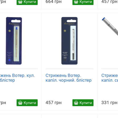
грн
664 грн
457 грн
Купити
Купити
жень Вотер. кул.
Стрижень Вотер.
Стриже
 блістер
капіл. чорний. блістер
капіл. с
грн
457 грн
331 грн
Купити
Купити