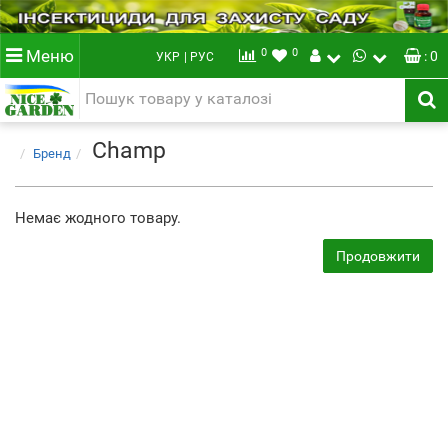
0
0
Меню
: 0
УКР
| РУС
Champ
Бренд
Немає жодного товару.
Продовжити