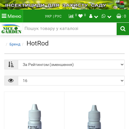
0
0
Меню
: 0
УКР
| РУС
HotRod
Бренд