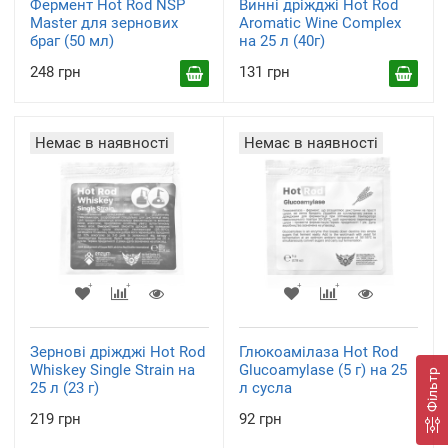
Фермент Hot Rod NSP
Винні дріжджі Hot Rod
Master для зернових
Aromatic Wine Complex
браг (50 мл)
на 25 л (40г)
248 грн
131 грн
Немає в наявності
Немає в наявності
Зернові дріжджі Hot Rod
Глюкоамілаза Hot Rod
Whiskey Single Strain на
Glucoamylase (5 г) на 25
Фільтр
25 л (23 г)
л сусла
219 грн
92 грн