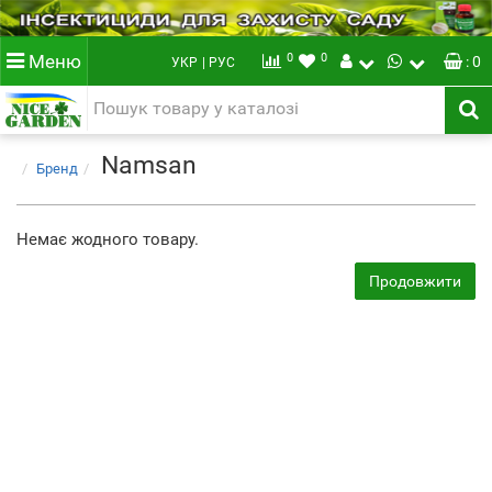
0
0
Меню
: 0
УКР
| РУС
Namsan
Бренд
Немає жодного товару.
Продовжити