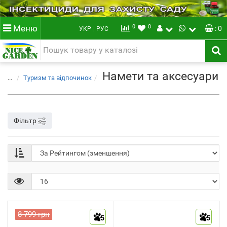
0
0
Меню
: 0
УКР
| РУС
Намети та аксесуари
...
Туризм та відпочинок
Фільтр
8 799 грн
5
5