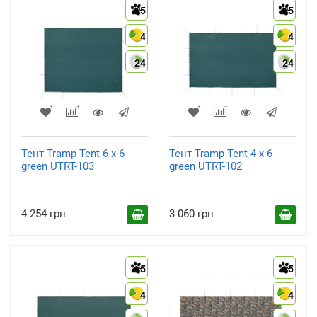
5
5
4
4
24
24
Тент Tramp Tent 6 х 6
Тент Tramp Tent 4 х 6
green UTRT-103
green UTRT-102
4 254 грн
3 060 грн
5
5
4
4