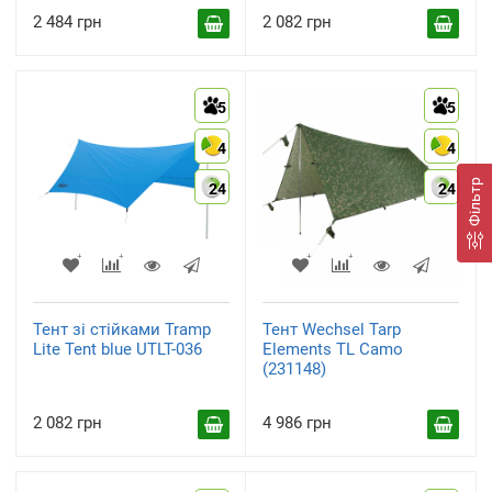
2 484 грн
2 082 грн
5
5
4
4
Фільтр
24
24
Тент зі стійками Tramp
Тент Wechsel Tarp
Lite Tent blue UTLT-036
Elements TL Camo
(231148)
2 082 грн
4 986 грн