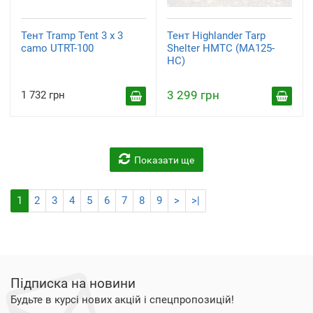
Тент Tramp Tent 3 х 3
Тент Highlander Tarp
camo UTRT-100
Shelter HMTC (MA125-
HC)
3 299 грн
1 732 грн
Показати ще
1
2
3
4
5
6
7
8
9
>
>|
Підписка на новини
Будьте в курсі нових акцій і спецпропозицій!