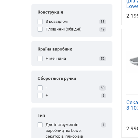
(різ
Lowe
Конструкція
2 19
З ковадлом
33
Площинні (обвідні)
19
Країна виробник
Німеччина
52
Оборотність ручки
-
30
+
8
Сека
8.10
Тип
для інструментів
1
2 99
виробництва Lowe:
секаторів, гілкорізів