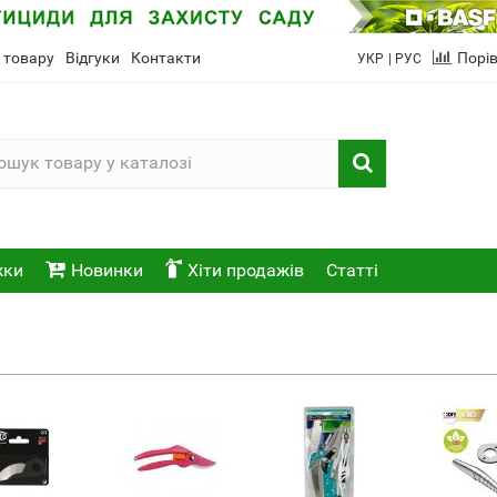
 товару
Відгуки
Контакти
Порі
УКР
| РУС
жки
Новинки
Хіти продажів
Статті