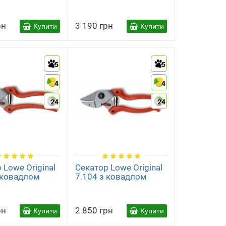
рн
3 190 грн
Купити
Купити
5
5
4
4
24
24
 Lowe Original
Секатор Lowe Original
 ковадлом
7.104 з ковадлом
рн
2 850 грн
Купити
Купити