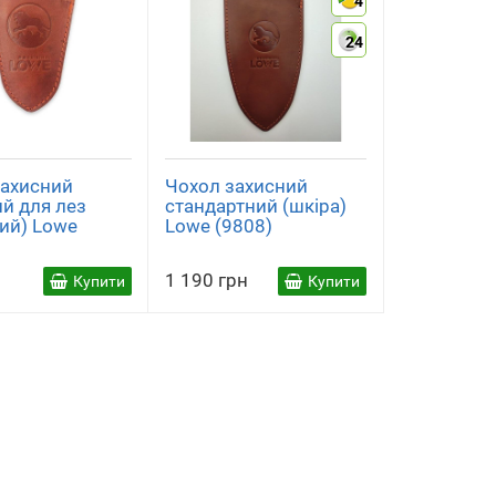
4
24
захисний
Чохол захисний
й для лез
стандартний (шкіра)
ий) Lowe
Lowe (9808)
1 190 грн
Купити
Купити