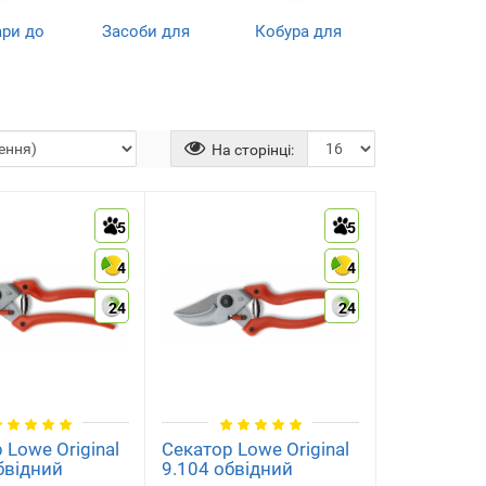
ари до
Засоби для
Кобура для
вого
гостріння і
секаторів
менту
догляду
(1)
)
(3)
На сторінці:
5
5
ний
умент
4
4
)
24
24
 Lowe Original
Секатор Lowe Original
бвідний
9.104 обвідний