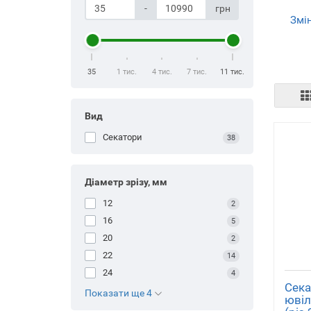
-
грн
Змін
для
інс
35
1 тис.
4 тис.
7 тис.
11 тис.
Вид
Секатори
38
З 
Діаметр зрізу, мм
12
2
16
5
20
2
22
14
24
4
Сека
Показати ще 4
ювіл