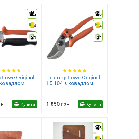
5
5
4
4
24
24
 Lowe Original
Секатор Lowe Original
 ковадлом
15.104 з ковадлом
рн
1 850 грн
Купити
Купити
5