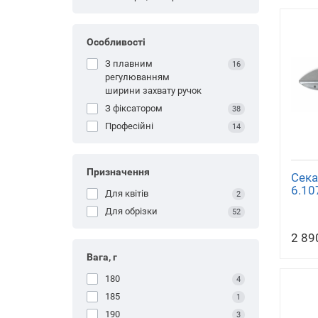
Особливості
З плавним
16
регулюванням
ширини захвату ручок
З фіксатором
38
Професійні
14
Призначення
Сека
6.10
Для квітів
2
Для обрізки
52
2 89
Вага, г
180
4
185
1
190
3