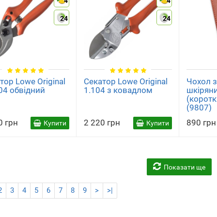
4
4
24
24
тор Lowe Original
Секатор Lowe Original
Чохол 
04 обвідний
1.104 з ковадлом
шкіряни
(коротк
(9807)
0 грн
2 220 грн
890 грн
Купити
Купити
Показати ще
2
3
4
5
6
7
8
9
>
>|