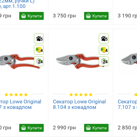
 22мм, ручки L)
, арт.1.100
9 грн
3 750 грн
3 190 г
Купити
Купити
5
5
4
4
24
24
тор Lowe Original
Секатор Lowe Original
Секатор
7 з ковадлом
8.104 з ковадлом
7.107 з
0 грн
2 990 грн
2 850 г
Купити
Купити