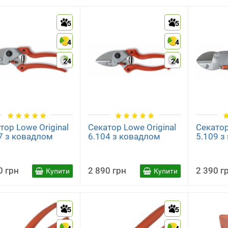
5
5
4
4
24
24
тор Lowe Original
Секатор Lowe Original
Секатор
7 з ковадлом
6.104 з ковадлом
5.109 з
0 грн
2 890 грн
2 390 г
Купити
Купити
5
5