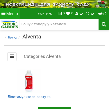
0
0
Меню
: 0
УКР
| РУС
Alventa
Бренд
Categories Alventa
Біостимулятори росту та
антістрессанти
(1)