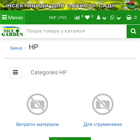
0
0
Меню
: 0
УКР
| РУС
HP
Бренд
Categories HP
Витратні матеріали
Для струменевих
принтерів
(1)
(1)