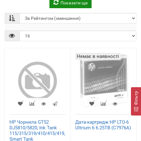
Показати ще
Накопичувачі та Flash-
Твердотільний
пам'ять
накопичувач
(1)
(1)
Немає в наявності
Фільтр
HP Чорнила GT52
Дата-картридж HP LTO-6
DJ5810/5820, Ink Tank
Ultrium 6 6.25TB (C7976A)
115/315/319/410/415/419,
Smart Tank