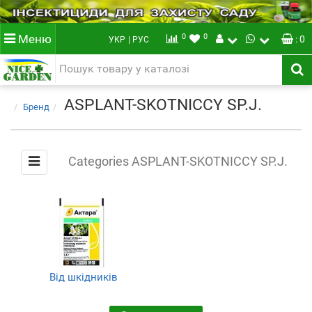
0
0
Меню
: 0
УКР
| РУС
ASPLANT-SKOTNICCY SP.J.
Бренд
Categories ASPLANT-SKOTNICCY SP.J.
Від шкідників
(Інсектициди)
(1)