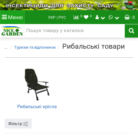
0
0
Меню
: 0
УКР
| РУС
Рибальські товари
...
Туризм та відпочинок
Рибальські крісла
Фільтр