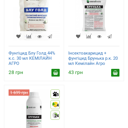
Фунгіцид Блу Голд 44%
Інсектоакарицид +
к.с. 30 мл КЕМІЛАЙН
фунгіцид Брунька р.к. 20
АГРО
мл Кемілайн Агро
28 грн
43 грн
1 699 грн
5
4
24