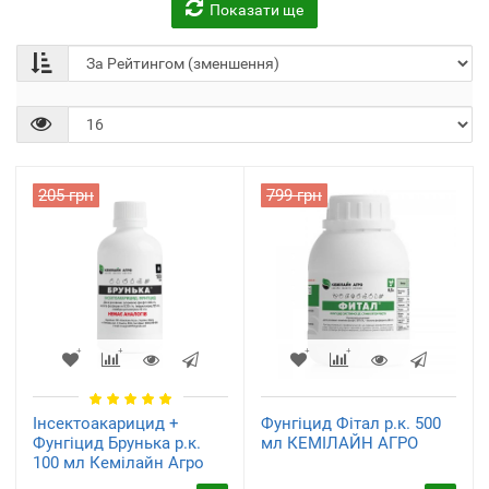
Показати ще
205 грн
799 грн
Інсектоакарицид +
Фунгіцид Фітал р.к. 500
Фунгіцид Брунька р.к.
мл КЕМІЛАЙН АГРО
100 мл Кемілайн Агро