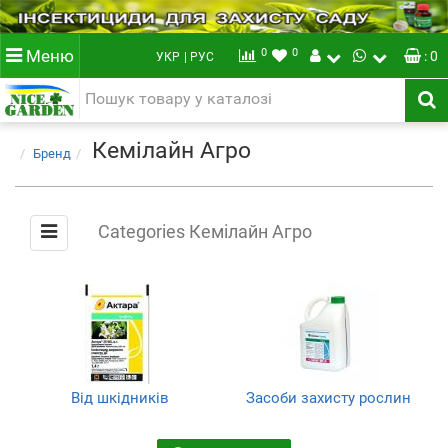
0
0
Меню
: 0
УКР
| РУС
Кемілайн Агро
Бренд
Categories Кемілайн Агро
Від шкідників
Засоби захисту рослин
(Інсектициди)
(7)
(7)