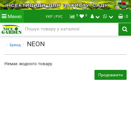
0
0
Меню
: 0
УКР
| РУС
NEON
Бренд
Немає жодного товару.
Продовжити