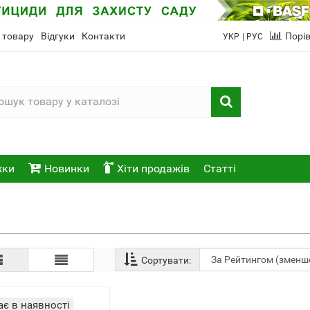
 товару
Відгуки
Контакти
Порі
УКР
| РУС
жки
Новинки
Хіти продажів
Статті
Сортувати:
є в наявності