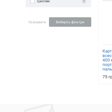
Цангове
1
Скасувати
Виберіть фільтри
Карт
все
400 
порт
паль
75 г