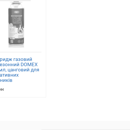
ридж газовий
сезонний DOMEX
мл, цанговий для
ативних
ників
рн