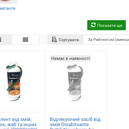
міганти
(2)
Показати ще
Сортувати:
Немає в наявності
лент від змій,
Відлякуючий засіб від
ок, жаб та інших
змій Disabituante