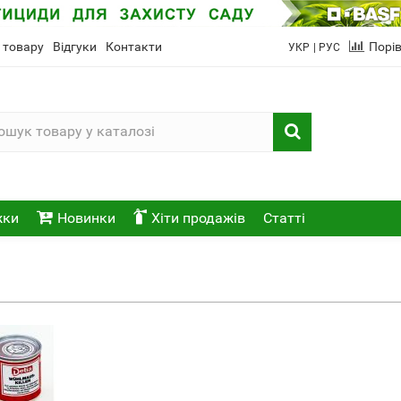
 товару
Відгуки
Контакти
Порі
УКР
| РУС
жки
Новинки
Хіти продажів
Статті