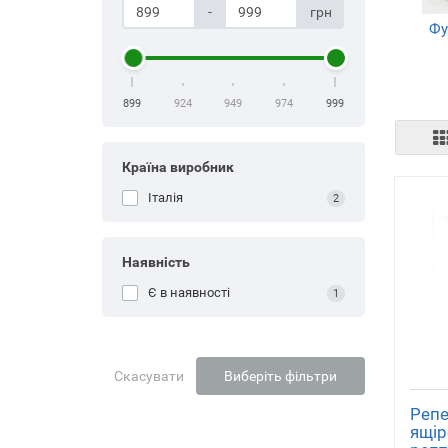
-
грн
Фу
899
924
949
974
999
Країна виробник
Італія
2
Наявність
Є в наявності
1
Скасувати
Виберіть фільтри
Репе
ящір