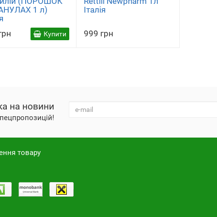
тилій (ПОРОШОК
Rettili Newpharm 1л
АНУЛАХ 1 л)
Італія
я
грн
999 грн
Купити
ка на новини
 спецпропозицій!
ення товару