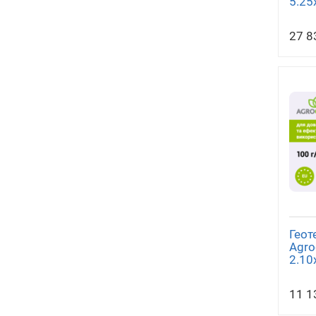
5.25
27 8
Геот
Agro
2.10
11 1