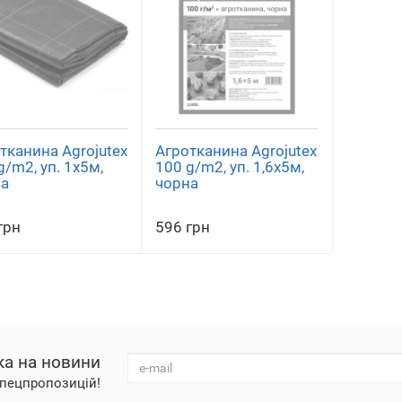
тканина Agrojutex
Агротканина Agrojutex
g/m2, уп. 1х5м,
100 g/m2, уп. 1,6х5м,
а
чорна
грн
596 грн
ка на новини
 спецпропозицій!