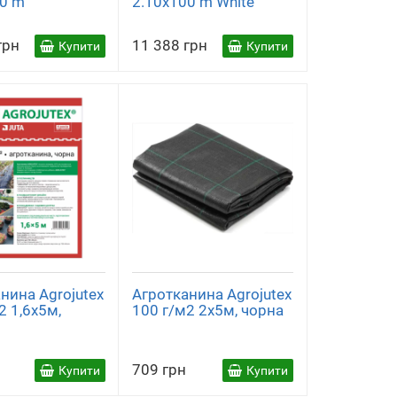
00 m
2.10x100 m White
грн
11 388 грн
Купити
Купити
нина Agrojutex
Агротканина Agrojutex
2 1,6х5м,
100 г/м2 2х5м, чорна
709 грн
Купити
Купити