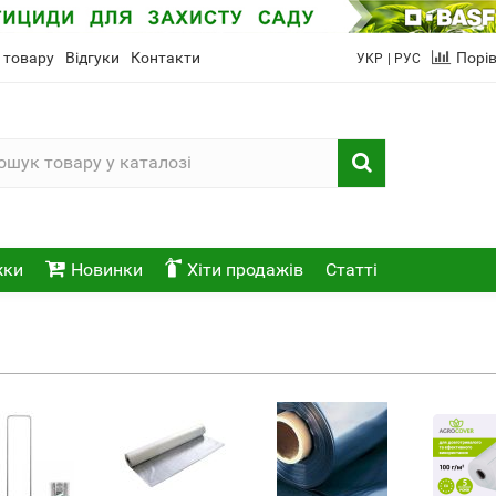
 товару
Відгуки
Контакти
Порі
УКР
| РУС
жки
Новинки
Хіти продажів
Статті