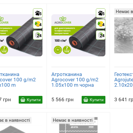
Немає в
5
5
4
4
24
24
тканина
Агротканина
Геотекс
cover 100 g/m2
Agrocover 100 g/m2
Agrojut
x100 m
1.05x100 m чорна
2.10x2
7 грн
5 566 грн
3 641 г
Купити
Купити
є в наявності
Немає в наявності