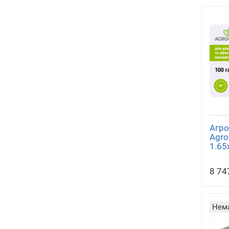
Агро
Agro
1.65
8 74
Нема