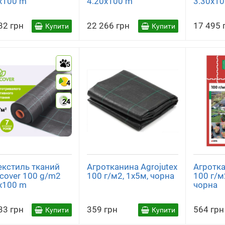
x100 m
4.20x100 m
3.30x1
32 грн
22 266 грн
17 495 
Купити
Купити
5
4
24
екстиль тканий
Агротканина Agrojutex
Агротка
cover 100 g/m2
100 г/м2, 1х5м, чорна
100 г/м
x100 m
чорна
33 грн
359 грн
564 грн
Купити
Купити