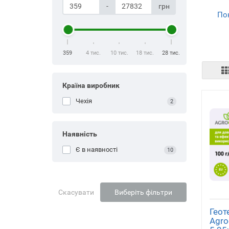
-
грн
По
м
359
4 тис.
10 тис.
18 тис.
28 тис.
Країна виробник
Чехія
2
Наявність
Є в наявності
10
Скасувати
Виберіть фільтри
Геот
Agro