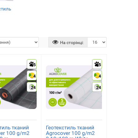
стиль
)
На сторінці:
5
5
4
4
24
24
тиль тканий
Геотекстиль тканий
er 100 g/m2
Agrocover 100 g/m2