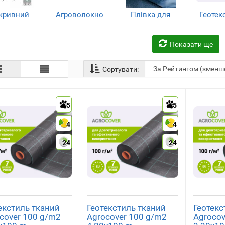
кривний
Агроволокно
Плівка для
Геотек
атеріал
мульчування
(7)
(2
(14)
(5)
Показати ще
Сортувати:
5
5
4
4
24
24
екстиль тканий
Геотекстиль тканий
Геотекс
cover 100 g/m2
Agrocover 100 g/m2
Agrocov