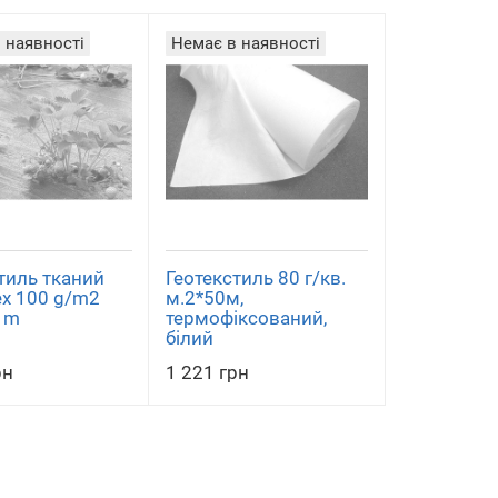
 наявності
Немає в наявності
тиль тканий
Геотекстиль 80 г/кв.
ex 100 g/m2
м.2*50м,
0 m
термофіксований,
білий
рн
1 221 грн