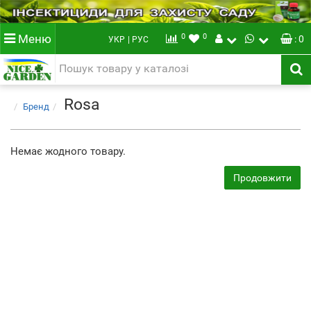
0
0
Меню
: 0
УКР
| РУС
Rosa
Бренд
Немає жодного товару.
Продовжити