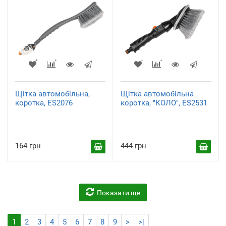
Щітка автомобільна,
Щітка автомобільна
коротка, ES2076
коротка, "КОЛО", ES2531
164 грн
444 грн
Показати ще
1
2
3
4
5
6
7
8
9
>
>|