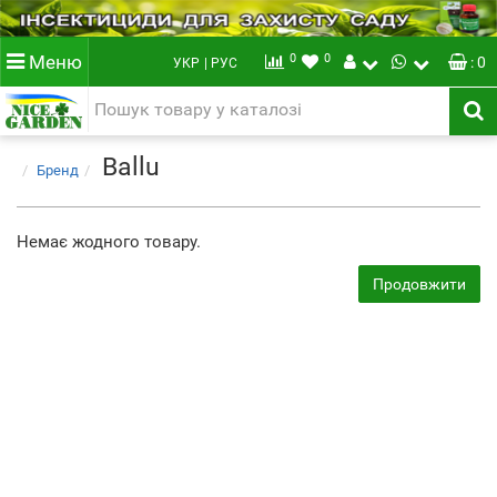
0
0
Меню
: 0
УКР
| РУС
Ballu
Бренд
Немає жодного товару.
Продовжити