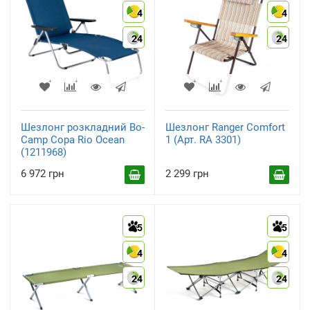
4
4
24
24
Шезлонг розкладний Bo-
Шезлонг Ranger Comfort
Camp Copa Rio Ocean
1 (Арт. RA 3301)
(1211968)
6 972 грн
2 299 грн
5
5
4
4
24
24