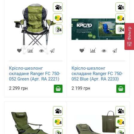
5
5
4
4
Фільтр
24
24
Крісло-шезлонг
Крісло-шезлонг
складане Ranger FC 750-
складане Ranger FC 750-
052 Green (Арт. RA 2221)
052 Blue (Арт. RA 2233)
2 299 грн
2 199 грн
5
5
4
4
24
24