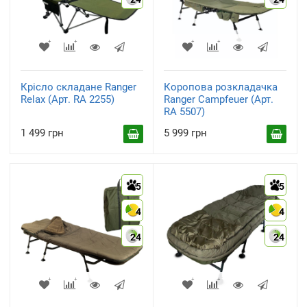
Крісло складане Ranger
Коропова розкладачка
Relax (Арт. RA 2255)
Ranger Campfeuer (Арт.
RA 5507)
1 499 грн
5 999 грн
5
5
4
4
24
24