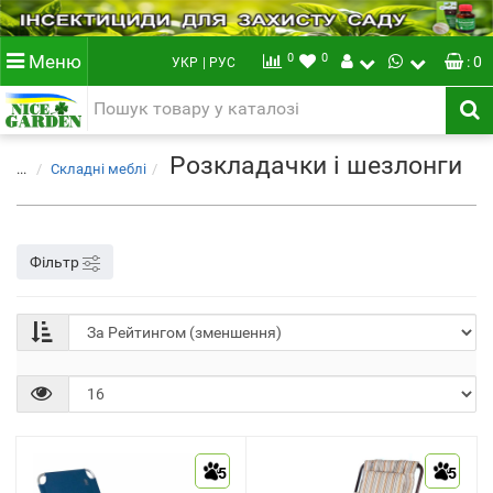
0
0
Меню
: 0
УКР
| РУС
Розкладачки і шезлонги
...
Складні меблі
Фільтр
5
5