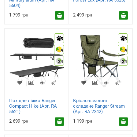
Military alum (Арт. RA
Forest Lux (Арт. RA 5520)
5504)
1 799 грн
2 499 грн
5
5
4
4
24
24
Похідне ліжко Ranger
Крісло-шезлонг
Compact Hike (Арт. RA
складане Ranger Stream
5521)
(Арт. RA 2242)
2 699 грн
1 199 грн