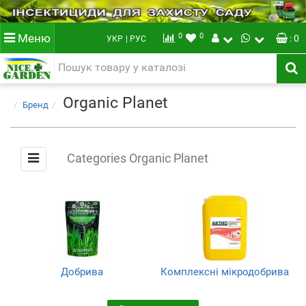
0
0
Меню
: 0
УКР
| РУС
Organic Planet
Бренд
Categories Organic Planet
Добрива
Комплексні мікродобрива
(84)
(42)