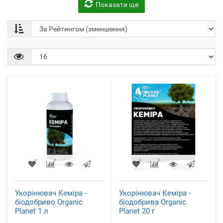
Показати ще
Біостимулятори росту та
Добриво для газону
антістрессанти
(1)
(41)
Добриво для газону
Весна-Літо
(1)
Укорінювач Кеміра -
Укорінювач Кеміра -
біодобриво Organic
біодобрива Organic
Planet 1 л
Planet 20 г