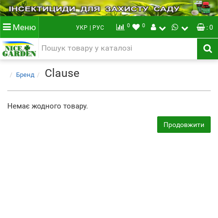
0
0
Меню
: 0
УКР
| РУС
Clause
Бренд
Немає жодного товару.
Продовжити